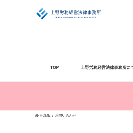
コ
ナ
ン
ビ
テ
ゲ
ン
ー
ツ
シ
に
ョ
移
ン
動
に
移
動
TOP
上野労務経営法律事務所に
HOME
お問い合わせ