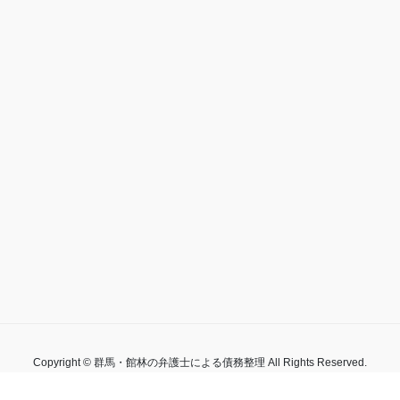
Copyright © 群馬・館林の弁護士による債務整理 All Rights Reserved.
by
WordPress
with
Lightning Theme
&
VK All in One Expansion Unit
by
Vektor,Inc.
t