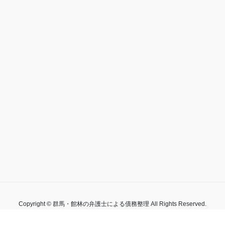
Copyright © 群馬・館林の弁護士による債務整理 All Rights Reserved.
by
WordPress
with
Lightning Theme
&
VK All in One Expansion Unit
by
Vektor,Inc.
t