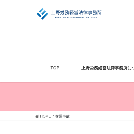
コ
ナ
ン
ビ
テ
ゲ
ン
ー
ツ
シ
に
ョ
移
ン
動
に
移
動
TOP
上野労務経営法律事務所に
HOME
交通事故