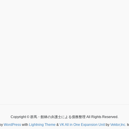
Copyright © 群馬・館林の弁護士による債務整理 All Rights Reserved.
by
WordPress
with
Lightning Theme
&
VK All in One Expansion Unit
by
Vektor,Inc.
t