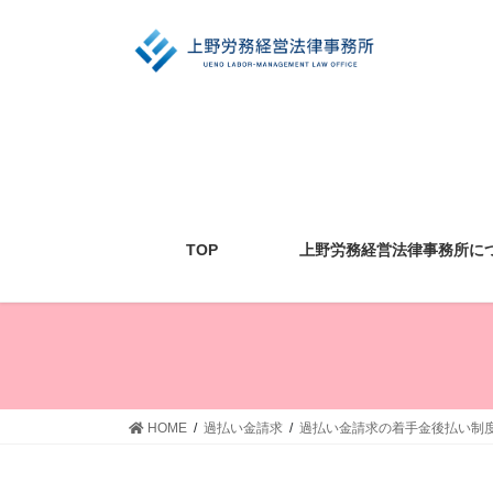
コ
ナ
ン
ビ
テ
ゲ
ン
ー
ツ
シ
に
ョ
移
ン
動
に
移
動
TOP
上野労務経営法律事務所に
HOME
過払い金請求
過払い金請求の着手金後払い制