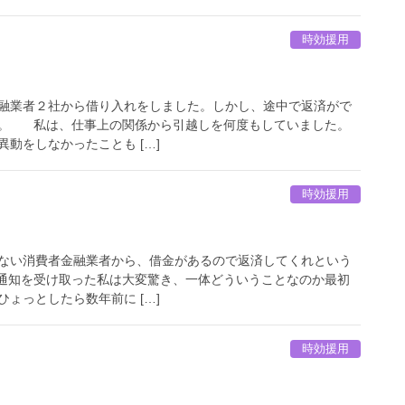
時効援用
融業者２社から借り入れをしました。しかし、途中で返済がで
た。 私は、仕事上の関係から引越しを何度もしていました。
動をしなかったことも […]
時効援用
ん
ない消費者金融業者から、借金があるので返済してくれという
通知を受け取った私は大変驚き、一体どういうことなのか最初
ょっとしたら数年前に […]
時効援用