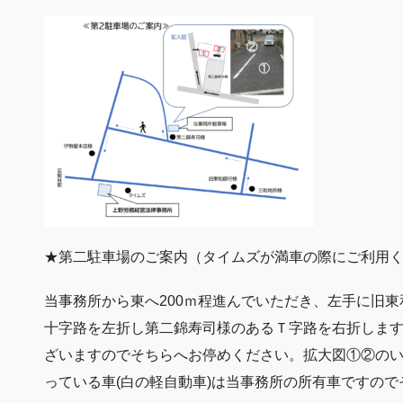
★第二駐車場のご案内（タイムズが満車の際にご利用
当事務所から東へ200ｍ程進んでいただき、左手に旧
十字路を左折し第二錦寿司様のあるＴ字路を右折しま
ざいますのでそちらへお停めください。拡大図①②の
っている車(白の軽自動車)は当事務所の所有車ですの