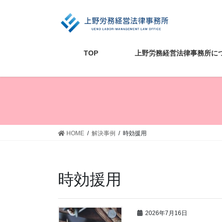
コ
ナ
ン
ビ
テ
ゲ
ン
ー
ツ
シ
TOP
上野労務経営法律事務所に
に
ョ
移
ン
動
に
移
動
HOME
解決事例
時効援用
時効援用
2026年7月16日