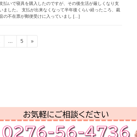
支払いで寝具を購入したのですが、その後生活が厳しくなり支
いました。 支払が出来なくなって半年後くらい経ったころ、裁
の不在票が郵便受けに入っていまし […]
ペ
ペ
2
…
5
»
ー
ー
ジ
ジ