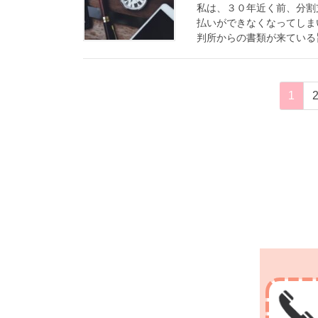
私は、３０年近く前、分割
払いができなくなってしま
判所からの書類が来ている旨
投
ペ
1
ー
稿
ジ
ナ
ビ
ゲ
ー
シ
ョ
ン