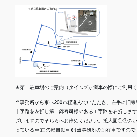
★第二駐車場のご案内（タイムズが満車の際にご利用
当事務所から東へ200ｍ程進んでいただき、左手に旧
十字路を左折し第二錦寿司様のあるＴ字路を右折しま
ざいますのでそちらへお停めください。拡大図①②の
っている車(白の軽自動車)は当事務所の所有車ですの