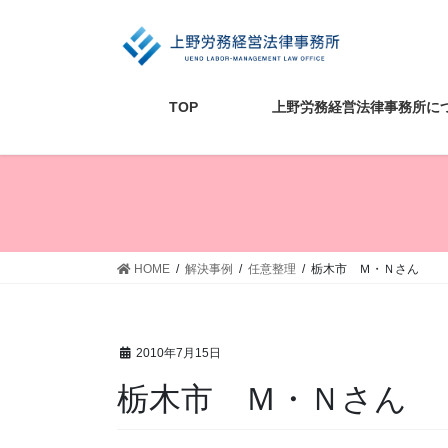
コ
ナ
ン
ビ
テ
ゲ
ン
ー
ツ
シ
TOP
上野労務経営法律事務所に
に
ョ
移
ン
動
に
移
動
HOME
解決事例
任意整理
栃木市 Ｍ・Ｎさん
2010年7月15日
栃木市 Ｍ・Ｎさん