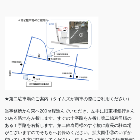
★第二駐車場のご案内（タイムズが満車の際にご利用ください）
当事務所から東へ200ｍ程進んでいただき、左手に旧東和銀行さん
のある路地を左折します。すぐの十字路を左折し第二錦寿司様の
あるＴ字路を右折します。第二錦寿司様のすぐ横に縦長の駐車場
がございますのでそちらへお停めください。拡大図①②のいずか
空いている方に駐車してください。停まっている車(白の軽自動車)