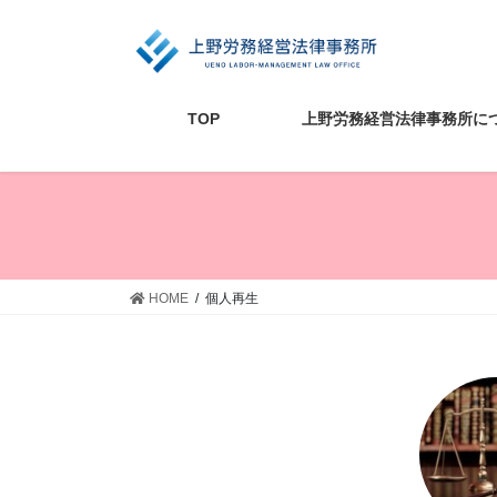
コ
ナ
ン
ビ
テ
ゲ
ン
ー
ツ
シ
TOP
上野労務経営法律事務所に
に
ョ
移
ン
動
に
移
動
HOME
個人再生