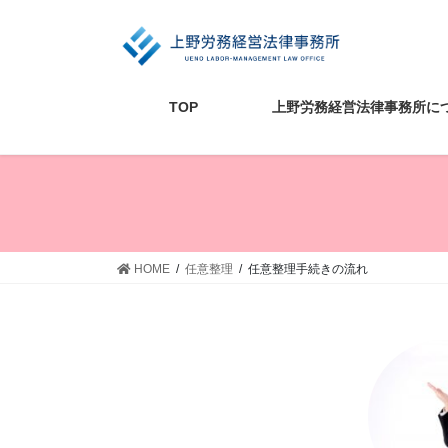
コ
ナ
ン
ビ
テ
ゲ
ン
ー
ツ
シ
TOP
上野労務経営法律事務所に
に
ョ
移
ン
動
に
移
動
HOME
任意整理
任意整理手続きの流れ